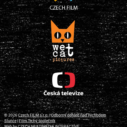
© 2026
Czech FILM s.r.o.
|
Odborný dohled nad východem
Slunce
|
Film Tichý společník
Web by
CZECH MULTIMEDIA INTERACTIVE