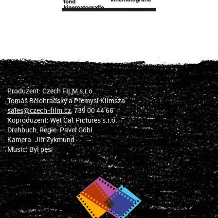
Produzent: Czech FILM s.r.o.
Tomáš Bělohradský a Přemysl Klimsza
sales@czech-film.cz
, 739 00 44 66
Koproduzent: Wet Cat Pictures s.r.o.
Drehbuch, Regie: Pavel Göbl
Kamera: Jiří Zykmund
Music: Byl pes